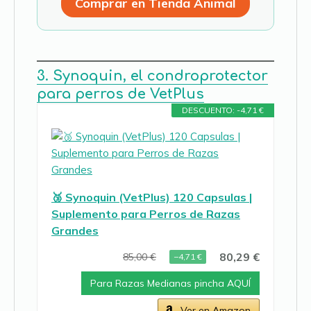
Comprar en Tienda Animal
3. Synoquin, el condroprotector
para perros de VetPlus
DESCUENTO: -4,71 €
🥉 Synoquin (VetPlus) 120 Capsulas |
Suplemento para Perros de Razas
Grandes
80,29 €
85,00 €
−4,71 €
Para Razas Medianas pincha AQUÍ
Ver en Amazon