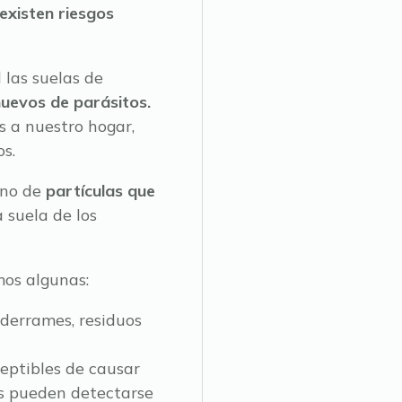
existen riesgos
 las suelas de
huevos de parásitos.
s a nuestro hogar,
s.
eno de
partículas que
 suela de los
mos algunas:
 derrames, residuos
eptibles de causar
s pueden detectarse