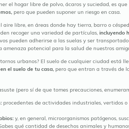
er el hogar libre de polvo, ácaros y suciedad, es que
vemos,
pero que pueden suponer un riesgo en casa.
ire libre, en áreas donde hay tierra, barro o césped
den recoger una variedad de partículas,
incluyendo 
os pueden adherirse a las suelas y ser transportado
a amenaza potencial para la salud de nuestros amigo
ntornos urbanos? El suelo de cualquier ciudad está ll
en el suelo de tu casa,
pero que entran a través de la
asuste (pero sí de que tomes precauciones, enumera
s:
procedentes de actividades industriales, vertidos o
.
obios:
y, en general, microorganismos patógenos, susc
Sabes qué cantidad de desechos animales y humano