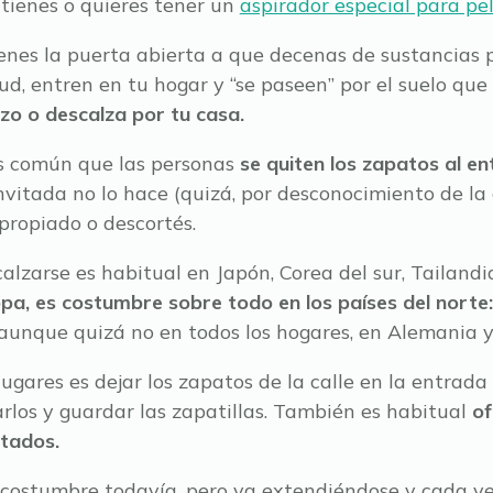
 tienes o quieres tener un
aspirador especial para pe
tienes la puerta abierta a que decenas de sustancias
lud, entren en tu hogar y “se paseen” por el suelo que
zo o descalza por tu casa.
es común que las personas
se quiten los zapatos al en
invitada no lo hace (quizá, por desconocimiento de la
propiado o descortés.
lzarse es habitual en Japón, Corea del sur, Tailandi
pa, es costumbre sobre todo en los países del norte
aunque quizá no en todos los hogares, en Alemania y
lugares es dejar los zapatos de la calle en la entrada
arlos y guardar las zapatillas. También es habitual
of
itados.
costumbre todavía, pero va extendiéndose y cada v