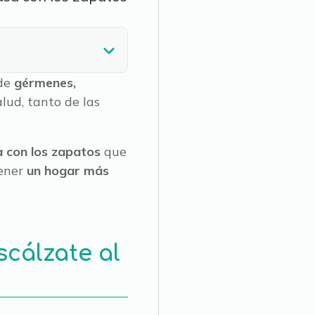
de
gérmenes,
lud, tanto de las
a con los zapatos
que
tener
un hogar más
scálzate al