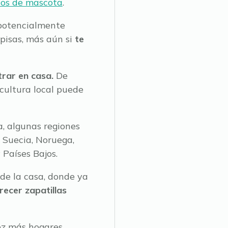
los de mascota
.
 potencialmente
 pisas, más aún si
te
trar en casa.
De
 cultura local puede
a, algunas regiones
:
Suecia, Noruega,
 Países Bajos.
 de la casa, donde ya
recer zapatillas
ez más hogares