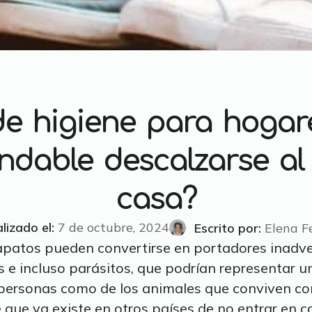
de higiene para hogare
dable descalzarse al 
casa?
lizado el:
7 de octubre, 2024
Escrito por: 
Elena F
zapatos pueden convertirse en portadores inadve
 e incluso parásitos, que podrían representar un
s personas como de los animales que conviven co
 que ya existe en otros países de no entrar en 