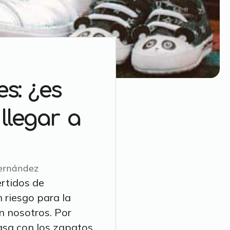
s: ¿es
llegar a
ernández
rtidos de
 riesgo para la
n nosotros. Por
casa con los zapatos